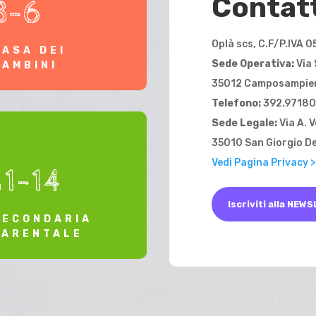
Contat
3-6
Oplà scs, C.F/P.IVA
CASA DEI
Sede Operativa:
Via 
BAMBINI
35012 Camposampie
Telefono:
392.97180
Sede Legale:
Via A. V
35010 San Giorgio De
Vedi Pagina Privacy >
11-14
Iscriviti alla NEW
SECONDARIA
PARENTALE