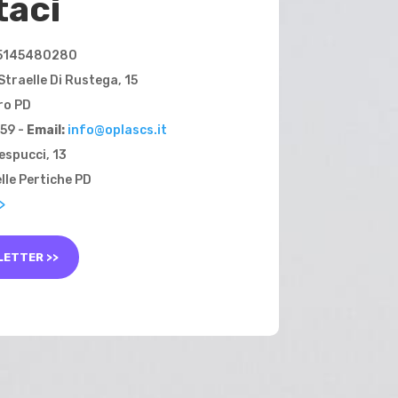
taci
 05145480280
Straelle Di Rustega, 15
ro PD
59 -
Email:
info@oplascs.it
espucci, 13
lle Pertiche PD
>
SLETTER >>